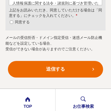
人情報保護に関する法令・諸規則に基づき管理いた
します。個人情報への不正アクセスまたは紛失、破
上記をお読みいただき、同意していただける場合は「同
壊、改ざん、漏洩などのリスクに対して、技術的に
意する」にチェックを入れてください。
*
必要な安全対策を継続的に講ずるよう努めていま
同意する
す。また、個人情報取扱に関する社員教育を継続的
に実施し、厳重な情報管理・運営に努めておりま
メールの受信拒否・ドメイン指定受信・迷惑メール防止機
す。
能などを設定している場合、
2．利用目的
受信ができない場合がありますのでご注意ください。
問い合わせ・応募等に対するご返答の為
3．個人情報の第三者提供について
フォームよりご連絡いただいたご本人様から事前の
同意・承諾を得ない限り、原則として個人情報を第
三者に提供することはありません。ただし、次に示
すいずれかに該当する場合は、ご本人様の同意を得
ることなく利用することがあります。
TOP
お仕事検索
a)法令に基づく場合