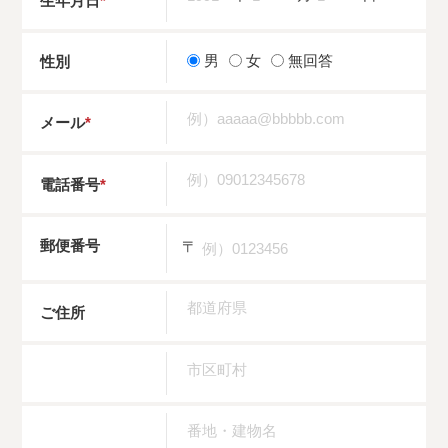
生年月日
*
男
女
無回答
性別
メール
*
電話番号
*
郵便番号
〒
ご住所