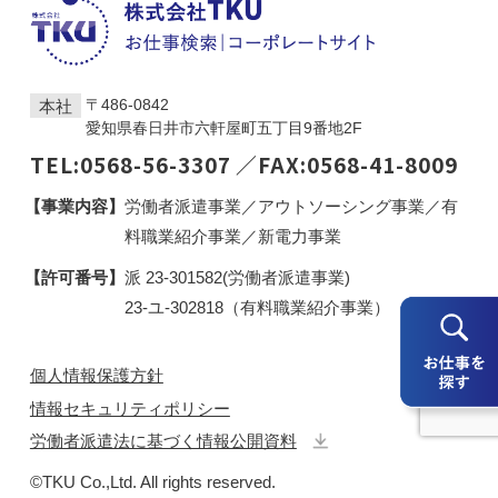
5．個人情報の開示請求・訂正・削除・利用停止等
の問い合わせについて
当社が保有するご本人様の個人情報について開示請
〒486-0842
本社
求・訂正・削除・個人情報の委託等の利用停止を希
愛知県春日井市六軒屋町五丁目9番地2F
望される際は、担当者にお申し出ください。ご本人
TEL:0568-56-3307
／FAX:0568-41-8009
様からの請求であることが確認できた場合、すみや
かに開示・訂正・削除・利用の停止をいたします。
【事業内容】
労働者派遣事業／アウトソーシング事業／有
料職業紹介事業／新電⼒事業
【管理者及び連絡先】
個人情報お問合せ窓口 Tel : 0568-56-3307
【許可番号】
派
23-301582
(労働者派遣事業)
個人情報取扱責任者宛
23-ユ-302818（有料職業紹介事業）
6．個人情報を与えることの任意性について
個人情報保護方針
ご自身の個人情報について当社に提供することにつ
情報セキュリティポリシー
いては任意です。ただし、個人情報を与えなかった
労働者派遣法に基づく情報公開資料
場合、当社は前途の利用目的を遂行することができ
なくなり、当社サービスを利用することができなく
©TKU Co.,Ltd. All rights reserved.
なります。