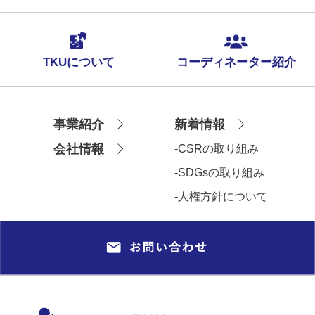
b)人の生命、身体又は財産の保護のために必要があ
る場合であって、本人の同意を得ることが困難であ
る場合
c)公衆衛生の向上又は児童の健全な育成の推進のた
TKUについて
コーディネーター紹介
めに特に必要がある場合であって、本人の同意を得
ることが困難であるとき
d)国の機関若しくは地方公共団体又はその委託を受
事業紹介
新着情報
けた者が法令の定める事務を遂行することに対して
協力する必要がある場合であって、本人の同意を得
会社情報
-CSRの取り組み
ることによって当該事務の遂行に支障を及ぼすおそ
-SDGsの取り組み
れがあるとき
-人権方針について
4．個人情報の委託について
個人情報について、当法人の個人情報保護管理体制
が一定の水準に達していると認めた情報処理業者な
どに預託（委託）する場合があります。その場合に
は当社の責任で適切な委託先を選択し、個人情報の
取扱に関する契約を締結した上で委託します。